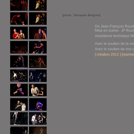
[photo : Benjamin Bergnes]
De Jean-François Roust
Mise en scène : JF Rous
Assistance technique Ma
Avec le soutien de la m
Avec le soutien de nos 
[ création 2012 ] [repris