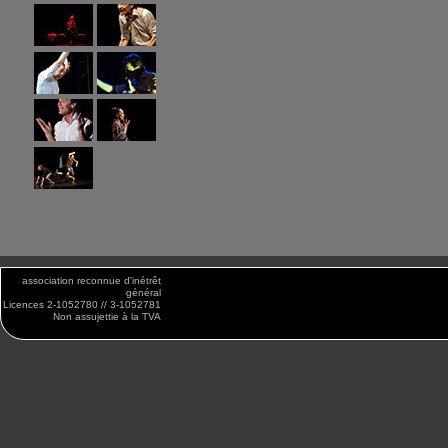
association reconnue d'inétrêt
général
Licences 2-1052780 // 3-1052781
Non assujettie à la TVA